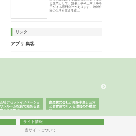
る企業として、舗装工事や土木工事を
手がける専門会社があります。地域住
民の生活を支える道…
リンク
アプリ 集客
会社アセットイノベーショ
庭楽株式会社が知多半島と三河
株式会社ナツハラが
ワンルーム投資で始める資
と名古屋で叶える理想の外構空
で滋賀の暮らしを支
成と老後準備
間
サイト情報
当サイトについて