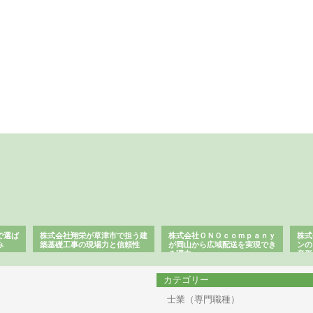
で選ば
株式会社翔栄が草津市で担う建
株式会社ＯＮＯｃｏｍｐａｎｙ
株式
み
築基礎工事の現場力と信頼性
が岡山から広域配送を実現でき
ンの
る理由
産形
カテゴリー
士業（専門職種）