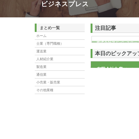
ビジネスプレス
注目記事
まとめ一覧
ホーム
株式会社アドバンスロー
士業（専門職種）
ける舗装土木工事と求人
運送業
本日のピックアッ
人材紹介業
製造業
有限会社丸慶
有限会社丸慶は明治36年
だしい毎日を過ごす人がほ
通信業
小売業・販売業
その他業種