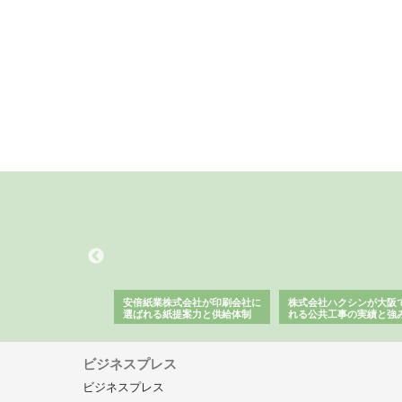
ワインエクスプレスが
安倍紙業株式会社が印刷会社に
株式会社ハクシンが大阪
果物流を支える理由と
選ばれる紙提案力と供給体制
れる公共工事の実績と強
ー待遇
ビジネスプレス
ビジネスプレス