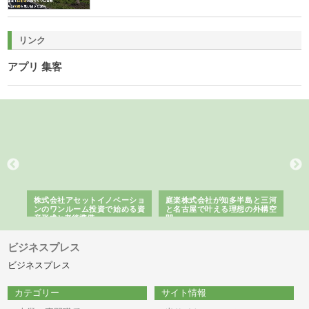
リンク
アプリ 集客
ｎｙ
株式会社アセットイノベーショ
庭楽株式会社が知多半島と三河
株
でき
ンのワンルーム投資で始める資
と名古屋で叶える理想の外構空
で
産形成と老後準備
間
ビジネスプレス
ビジネスプレス
カテゴリー
サイト情報